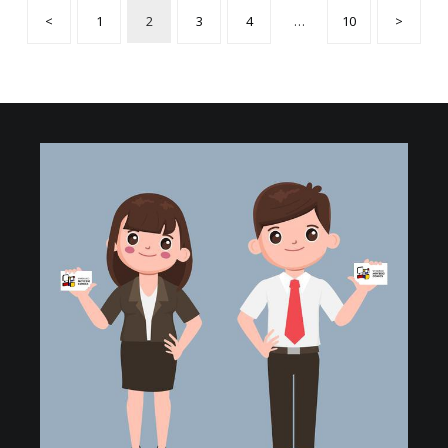
<
1
2
3
4
…
10
>