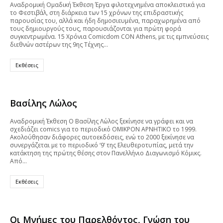
Αναδρομική Ομαδική Έκθεση Έργα φιλοτεχνημένα αποκλειστικά για
το Φεστιβάλ, στη διάρκεια των 15 χρόνων της επιδραστικής
παρουσίας του, αλλά και ήδη δημοσιευμένα, παραχωρημένα από
τους δημιουργούς τους, παρουσιάζονται για πρώτη φορά
συγκεντρωμένα. 15 Χρόνια Comicdom CON Athens, με τις εμπνεύσεις
διεθνών αστέρων της 9ης Τέχνης…
Εκθέσεις
Βασίλης Λώλος
Αναδρομική Έκθεση Ο Βασίλης Λώλος ξεκίνησε να γράφει και να
σχεδιάζει comics για το περιοδικό ΟΜΙΚΡΟΝ ΑΡΝΗΤΙΚΟ το 1999.
Ακολούθησαν διάφορες αυτοεκδόσεις, ενώ το 2000 ξεκίνησε να
συνεργάζεται με το περιοδικό ‘9’ της Ελευθεροτυπίας, μετά την
κατάκτηση της πρώτης θέσης στον Πανελλήνιο Διαγωνισμό Κόμικς.
Από…
Εκθέσεις
Οι Μνήμες του Παρελθόντος, Γνώση του