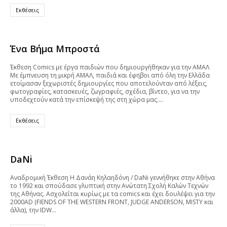
Εκθέσεις
Ένα Βήμα Μπροστά
Έκθεση Comics με έργα παιδιών που δημιουργήθηκαν για την ΑΜΑΛ
Με έμπνευση τη μικρή ΑΜΑΛ, παιδιά και έφηβοι από όλη την Ελλάδα
ετοίμασαν ξεχωριστές δημιουργίες που αποτελούνταν από λέξεις,
φωτογραφίες, κατασκευές, ζωγραφιές, σχέδια, βίντεο, για να την
υποδεχτούν κατά την επίσκεψή της στη χώρα μας.…
Εκθέσεις
DaNi
Αναδρομική Έκθεση Η Δανάη Κηλαηδόνη / DaΝi γεννήθηκε στην Αθήνα
το 1992 και σπούδασε γλυπτική στην Ανώτατη Σχολή Καλών Τεχνών
της Αθήνας. Ασχολείται κυρίως με τα comics και έχει δουλέψει για την
2000AD (FIENDS OF THE WESTERN FRONT, JUDGE ANDERSON, MISTY και
άλλα), την IDW…