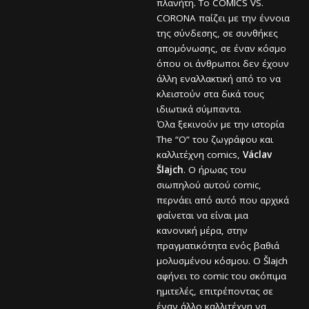
πλανήτη. Το COMICS VS.
CORONA παίζει με την έννοια
της σύνδεσης, σε συνθήκες
απομόνωσης, σε έναν κόσμο
όπου οι άνθρωποι δεν έχουν
άλλη εναλλακτική από το να
κλειστούν στα δικά τους
ιδιωτικά σύμπαντα.
Όλα ξεκινούν με την ιστορία
The “O” του ζωγράφου και
καλλιτέχνη comics,
Václav
Šlajch
. Ο ήρωας του
σιωπηλού αυτού comic,
περνάει από αυτό που αρχικά
φαίνεται να είναι μια
κανονική μέρα, στην
πραγματικότητα ενός βαθιά
μολυσμένου κόσμου. Ο Šlajch
αφήνει το comic του σκόπιμα
ημιτελές, επιτρέποντας σε
έναν άλλο καλλιτέχνη να