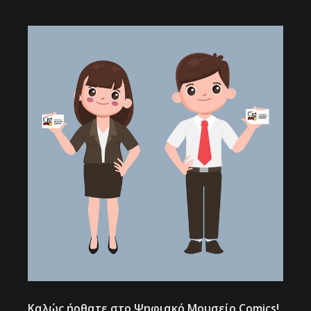
Καλώς ήρθατε στο Ψηφιακό Μουσείο Comics!