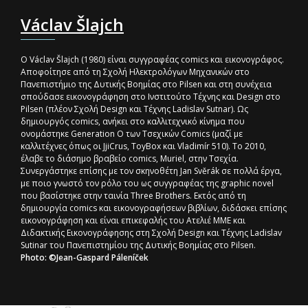
Václav Šlajch
Ο Václav Šlajch (1980) είναι συγγραφέας comics και εικονογράφος.
Αποφοίτησε από τη Σχολή Ηλεκτρολόγων Μηχανικών στο
Πανεπιστήμιο της Δυτικής Βοημίας στο Pilsen και στη συνέχεια
σπούδασε εικονογράφηση στο Ινστιτούτο Τέχνης και Design στο
Pilsen (πλέον Σχολή Design και Τέχνης Ladislav Sutnar). Ως
δημιουργός comics, ανήκει στο καλλιτεχνικό κίνημα που
ονομάστηκε Generation O των Τσεχικών Comics (μαζί με
καλλιτέχνες όπως οι JjiCrus, ToyBox και Vladimír 510). Το 2010,
έλαβε το διάσημο βραβείο comics, Muriel, στην Τσεχία.
Συνεργάστηκε επίσης με τον σκηνοθέτη Jan Svěrák σε πολλά έργα,
με ποιο γνωστό τον ρόλο του ως συγγραφέας της graphic novel
που βασίστηκε στην ταινία Three Brothers. Εκτός από τη
δημιουργία comics και εικονογραφήσεων βιβλίων, διδάσκει επίσης
εικονογράφηση και είναι επικεφαλής του Ατελιέ ΜΜΕ και
Διδακτικής Εικονογράφησης στη Σχολή Design και Τέχνης Ladislav
Sutinar του Πανεπιστημίου της Δυτικής Βοημίας στο Pilsen.
Photo: ©Jean-Gaspard Páleníček