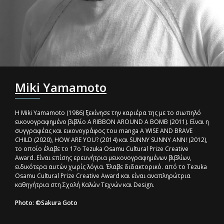
Miki Yamamoto
Η Miki Yamamoto (1986) ξεκίνησε την καριέρα της με το σιωπηλό
εικονογραφημένο βιβλίο A RIBBON AROUND A BOMB (2011). Είναι η
συγγραφέας και εικονογράφος του manga A WISE AND BRAVE
CHILD (2020), HOW ARE YOU? (2014) και SUNNY SUNNY ANN! (2012),
το οποίο έλαβε το 17ο Tezuka Osamu Cultural Prize Creative
Award. Είναι επίσης ερευνήτρια μεικονογραφημένων βιβλίων,
ειδικότερα αυτών χωρίς λόγια. Έλαβε διδακτορικό. από το Tezuka
Osamu Cultural Prize Creative Award και είναι αναπληρώτρια
καθηγήτρια στη Σχολή Καλών Τεχνών και Design.
Photo: ©Sakura Goto