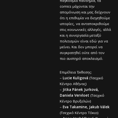
παγκόσμια πανδημία, τα
comics μάχονται την
απομόνωση και μας δείχνουν
ότι η επιθυμία να διηγηθούμε
ιστορίες, να ανταποκριθούμε
στις κοινωνικές αλλαγές, αλλά
και η συνεργασία μεταξύ
πολιτισμών είναι εδώ για να
μείνει. Και δεν μπορεί να
συγκρατηθεί ούτε από τον
πιο αυστηρό αποκλεισμό.
Επιμέλεια Έκθεσης:
–
Lucie Kuligová
(Τσεχικό
Κέντρο Αθήνας)
–
Jitka Pánek Jurková,
Daniela Vervloet
(Τσεχικό
Κέντρο Βρυξελών)
–
Eva Takamine, Jakub Válek
(Τσεχικό Κέντρο Τόκιο)