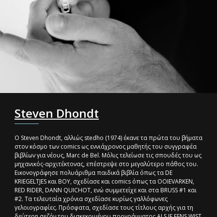
Steven Dhondt
Ο Steven Dhondt, αλλιώς stedho (1974) έκανε τα πρώτα του βήματα
στον κόσμο των comics ως εννιάχρονος μαθητής του συγγραφέα
βιβλίων για νέους, Marc de Bel. Μόλις τελείωσε τις σπουδές του ως
μηχανικός-αρχιτέκτονας, επέστρεψε στο μεγαλύτερο πάθος του.
Εικονογράφησε πολυάριθμα παιδικά βιβλία όπως τα DE
KRIEGELTJES και BOY, σχεδίασε και comics όπως τα OOIEVARKEN,
RED RIDER, DANN QUICHOT, ενώ συμμετείχε και στα BRUSS #1 και
#2. Τα τελευταία χρόνια σχεδίασε κυρίως γαλλόφωνες
γελοιογραφίες. Πρόσφατα, σχεδίασε τους τίτλους αρχής για τη
δεύτερη σεζόν του διακεκριμένου προγράμματος ALS JE EENS WIST