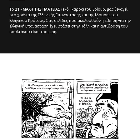
To
21 - ΜΑΧΗ ΤΗΣ ΠΛΑΤΕΙΑΣ
(εκδ. Ικαρος) του Soloup, μας ξεναγεί
στα χρόνια της Ελληνικής Επανάστασης και της ίδρυσης του
Ελληνικoύ Κράτους. Στις σελίδες που ακολουθούν η είδηση για την
ελληνική Επανάσταση έχει φτάσει στην Πόλη και η αντίδραση του
σουλτάνου είναι τρομερή.