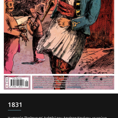
1831
H ιστορία "Έγκλημα στ' Ανάπλι" του Δημήτρη Καμένου, με χρώμα