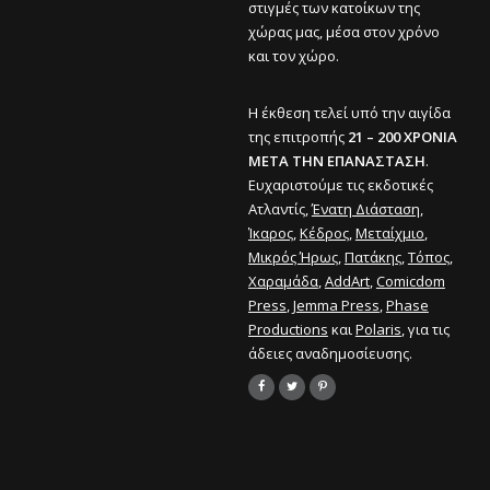
στιγμές των κατοίκων της
χώρας μας, μέσα στον χρόνο
και τον χώρο.
Η έκθεση τελεί υπό την αιγίδα
της επιτροπής
21 – 200 ΧΡΟΝΙΑ
ΜΕΤΑ ΤΗΝ ΕΠΑΝΑΣΤΑΣΗ
.
Ευχαριστούμε τις εκδοτικές
Ατλαντίς,
Ένατη Διάσταση
,
Ίκαρος
,
Κέδρος
,
Μεταίχμιο
,
Μικρός Ήρως
,
Πατάκης
,
Τόπος
,
Χαραμάδα
,
AddArt
,
Comicdom
Press
,
Jemma Press
,
Phase
Productions
και
Polaris
, για τις
άδειες αναδημοσίευσης.