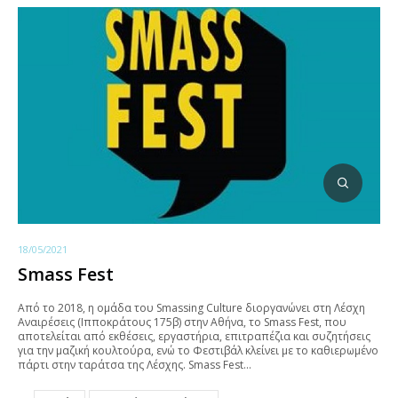
18/05/2021
Smass Fest
Aπό το 2018, η ομάδα του Smassing Culture διοργανώνει στη Λέσχη
Αναιρέσεις (Ιπποκράτους 175β) στην Αθήνα, το Smass Fest, που
αποτελείται από εκθέσεις, εργαστήρια, επιτραπέζια και συζητήσεις
για την μαζική κουλτούρα, ενώ το Φεστιβάλ κλείνει με το καθιερωμένο
πάρτι στην ταράτσα της Λέσχης. Smass Fest…