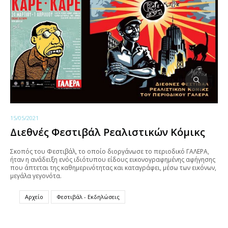
15/05/2021
Διεθνές Φεστιβάλ Ρεαλιστικών Κόμικς
Σκοπός του Φεστιβάλ, το οποίο διοργάνωσε το περιοδικό ΓΑΛΕΡΑ,
ήταν η ανάδειξη ενός ιδιότυπου είδους εικονογραφημένης αφήγησης
που άπτεται της καθημερινότητας και καταγράφει, μέσω των εικόνων,
μεγάλα γεγονότα.
Αρχείο
Φεστιβάλ - Εκδηλώσεις