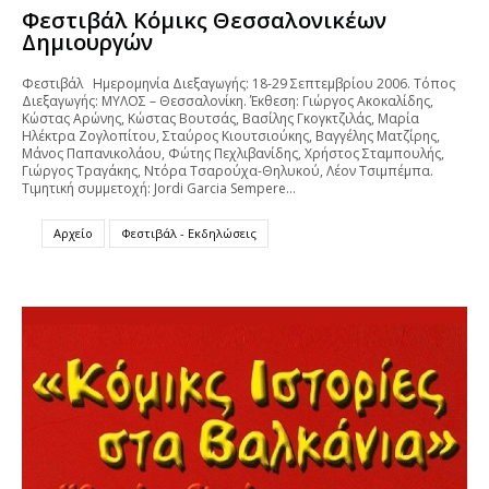
Φεστιβάλ Κόμικς Θεσσαλονικέων
Δημιουργών
Φεστιβάλ Ημερομηνία Διεξαγωγής: 18-29 Σεπτεμβρίου 2006. Τόπος
Διεξαγωγής: ΜΥΛΟΣ – Θεσσαλονίκη. Έκθεση: Γιώργος Ακοκαλίδης,
Κώστας Αρώνης, Κώστας Βουτσάς, Βασίλης Γκογκτζιλάς, Μαρία
Ηλέκτρα Ζογλοπίτου, Σταύρος Κιουτσιούκης, Βαγγέλης Ματζίρης,
Μάνος Παπανικολάου, Φώτης Πεχλιβανίδης, Χρήστος Σταμπουλής,
Γιώργος Τραγάκης, Ντόρα Τσαρούχα-Θηλυκού, Λέον Τσιμπέμπα.
Τιμητική συμμετοχή: Jordi Garcia Sempere…
Αρχείο
Φεστιβάλ - Εκδηλώσεις