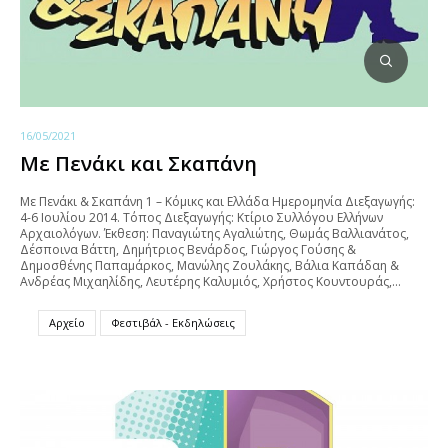
16/05/2021
Με Πενάκι και Σκαπάνη
Με Πενάκι & Σκαπάνη 1 – Κόμικς και Ελλάδα Ημερομηνία Διεξαγωγής:
4-6 Ιουλίου 2014. Τόπος Διεξαγωγής: Κτίριο Συλλόγου Ελλήνων
Αρχαιολόγων. Έκθεση: Παναγιώτης Αγαλιώτης, Θωμάς Βαλλιανάτος,
Δέσποινα Βάττη, Δημήτριος Βενάρδος, Γιώργος Γούσης &
Δημοσθένης Παπαμάρκος, Μανώλης Ζουλάκης, Βάλια Καπάδαη &
Ανδρέας Μιχαηλίδης, Λευτέρης Καλυμιός, Χρήστος Κουντουράς,…
Αρχείο
Φεστιβάλ - Εκδηλώσεις