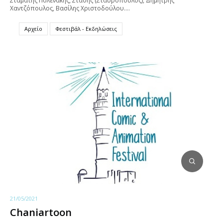
Σταμάτης Πολενάκης, Στάθης (Σταυρόπουλος), Δημήτρης
Χαντζόπουλος, Βασίλης Χριστοδούλου.…
Αρχείο
Φεστιβάλ - Εκδηλώσεις
21/05/2021
Chaniartoon