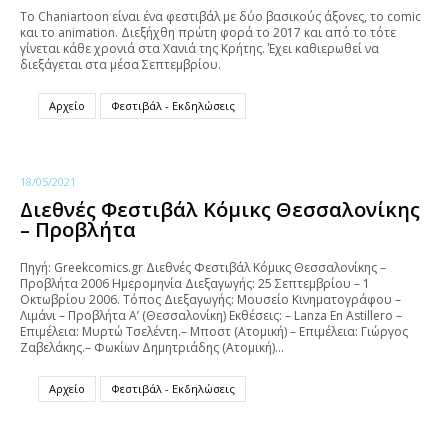
To Chaniartoon είναι ένα φεστιβάλ με δύο βασικούς άξονες, το comic
και το animation. Διεξήχθη πρώτη φορά το 2017 και από το τότε
γίνεται κάθε χρονιά στα Χανιά της Κρήτης. Έχει καθιερωθεί να
διεξάγεται στα μέσα Σεπτεμβρίου.
Αρχείο
Φεστιβάλ - Εκδηλώσεις
18/05/2021
Διεθνές Φεστιβάλ Κόμικς Θεσσαλονίκης
– Προβλήτα
Πηγή: Greekcomics.gr Διεθνές Φεστιβάλ Κόμικς Θεσσαλονίκης –
Προβλήτα 2006 Ημερομηνία Διεξαγωγής: 25 Σεπτεμβρίου – 1
Οκτωβρίου 2006. Τόπος Διεξαγωγής: Μουσείο Κινηματογράφου –
Λιμάνι – Προβλήτα Α’ (Θεσσαλονίκη) Εκθέσεις: – Lanza En Astillero –
Επιμέλεια: Μυρτώ Τσελέντη.– Μποστ (Ατομική) – Επιμέλεια: Γιώργος
Ζαβελάκης.– Φωκίων Δημητριάδης (Ατομική)…
Αρχείο
Φεστιβάλ - Εκδηλώσεις