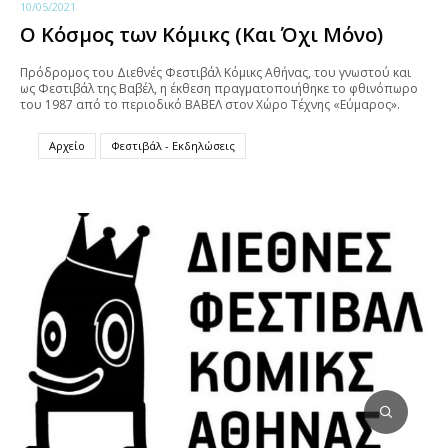
10/05/2021
Ο Κόσμος των Κόμικς (Και Όχι Μόνο)
Πρόδρομος του Διεθνές Φεστιβάλ Κόμικς Αθήνας, του γνωστού και
ως Φεστιβάλ της Βαβέλ, η έκθεση πραγματοποιήθηκε το φθινόπωρο
του 1987 από το περιοδικό ΒΑΒΕΛ στον Χώρο Τέχνης «Εύμαρος».
Αρχείο
Φεστιβάλ - Εκδηλώσεις