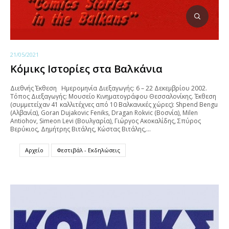
21/05/2021
Κόμικς Ιστορίες στα Βαλκάνια
Διεθνής Έκθεση Ημερομηνία Διεξαγωγής: 6 – 22 Δεκεμβρίου 2002.
Τόπος Διεξαγωγής: Μουσείο Κινηματογράφου Θεσσαλονίκης. Έκθεση
(συμμετείχαν 41 καλλιτέχνες από 10 Βαλκανικές χώρες): Shpend Bengu
(Αλβανία), Goran Dujakovic Feniks, Dragan Rokvic (Βοσνία), Milen
Antiohov, Simeon Levi (Βουλγαρία), Γιώργος Ακοκαλίδης, Σπύρος
Βερύκιος, Δημήτρης Βιτάλης, Κώστας Βιτάλης,…
Αρχείο
Φεστιβάλ - Εκδηλώσεις