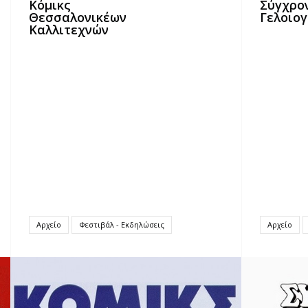
Κόμικς
Σύγχρο
Θεσσαλονικέων
Γελοιο
Καλλιτεχνών
Αρχείο
Φεστιβάλ - Εκδηλώσεις
Αρχείο