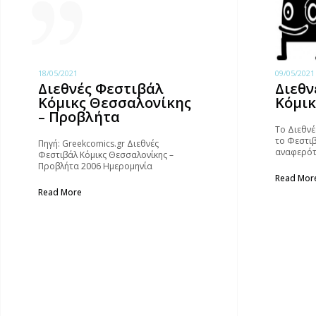
18/05/2021
09/05/2021
Διεθνές Φεστιβάλ
Διεθν
Κόμικς Θεσσαλονίκης
Κόμικ
– Προβλήτα
Το Διεθνέ
το Φεστι
Πηγή: Greekcomics.gr Διεθνές
αναφερότ
Φεστιβάλ Κόμικς Θεσσαλονίκης –
1996, απ
Προβλήτα 2006 Ημερομηνία
πολιτιστι
Διεξαγωγής: 25 Σεπτεμβρίου – 1
Read Mor
Οκτωβρίου 2006. Τόπος Διεξαγωγής:
Read More
Μουσείο Κινηματογράφου – Λιμάνι –
Προβλήτα Α’ (Θεσσαλονίκη) Εκθέσεις: –
Lanza En Astillero – Επιμέλεια: Μυρτώ
Τσελέντη.– Μποστ (Ατομική) –
Επιμέλεια: Γιώργος Ζαβελάκης.–
Φωκίων Δημητριάδης (Ατομική)…