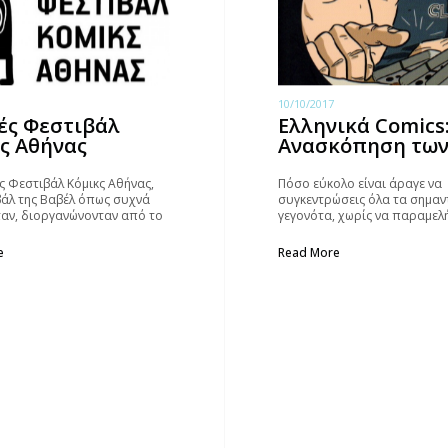
10/10/2017
ές Φεστιβάλ
Ελληνικά Comics
ς Αθήνας
Ανασκόπηση των
ς Φεστιβάλ Κόμικς Αθήνας,
Πόσο εύκολο είναι άραγε να
βάλ της Βαβέλ όπως συχνά
συγκεντρώσεις όλα τα σημαν
αν, διοργανώνονταν από το
γεγονότα, χωρίς να παραμελή
οτελώντας θεσμό στα
ουσιώδες; Αξίζει όμως σίγου
κά δρώμενα της Αθήνας.
προσπαθήσει κανείς!
e
Read More