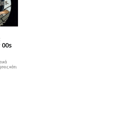
:
 00s
τικά
σεις κάτι
ρα να το