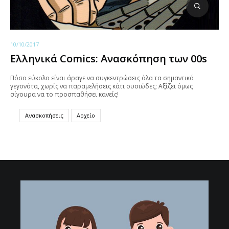
10/10/2017
Ελληνικά Comics: Ανασκόπηση των 00s
Πόσο εύκολο είναι άραγε να συγκεντρώσεις όλα τα σημαντικά
γεγονότα, χωρίς να παραμελήσεις κάτι ουσιώδες; Αξίζει όμως
σίγουρα να το προσπαθήσει κανείς!
Ανασκοπήσεις
Αρχείο