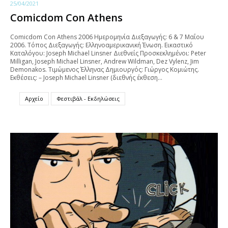
25/04/2021
Comicdom Con Athens
Comicdom Con Athens 2006 Ημερομηνία Διεξαγωγής: 6 & 7 Mαΐου
2006. Τόπος Διεξαγωγής: Ελληνοαμερικανική Ένωση. Εικαστικό
Καταλόγου: Joseph Michael Linsner Διεθνείς Προσκεκλημένοι: Peter
Milligan, Joseph Michael Linsner, Andrew Wildman, Dez Vylenz, Jim
Demonakos. Τιμώμενος Έλληνας Δημιουργός: Γιώργος Κομιώτης.
Εκθέσεις: – Joseph Michael Linsner (διεθνής έκθεση…
Αρχείο
Φεστιβάλ - Εκδηλώσεις