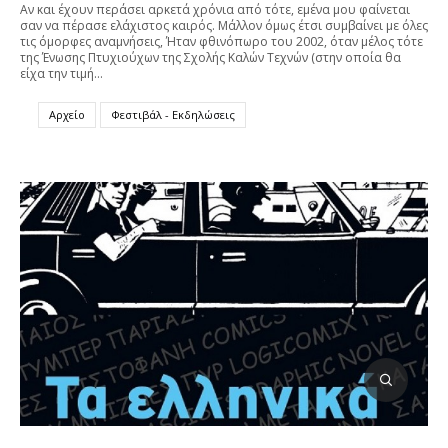
Αν και έχουν περάσει αρκετά χρόνια από τότε, εμένα μου φαίνεται
σαν να πέρασε ελάχιστος καιρός. Μάλλον όμως έτσι συμβαίνει με όλες
τις όμορφες αναμνήσεις, Ήταν φθινόπωρο του 2002, όταν μέλος τότε
της Ένωσης Πτυχιούχων της Σχολής Καλών Τεχνών (στην οποία θα
είχα την τιμή…
Αρχείο
Φεστιβάλ - Εκδηλώσεις