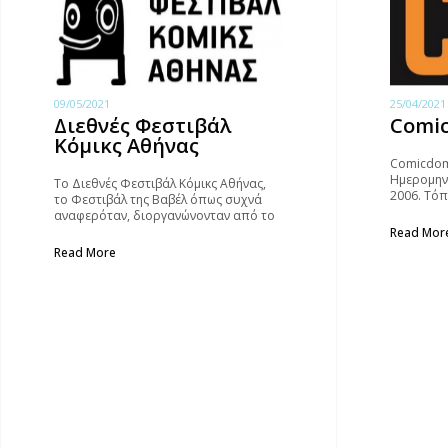
09/05/2021
25/04/2021
Διεθνές Φεστιβάλ
Comic
Κόμικς Αθήνας
Comicdom
Ημερομηνί
Το Διεθνές Φεστιβάλ Κόμικς Αθήνας,
2006. Τόπ
το Φεστιβάλ της Βαβέλ όπως συχνά
Ελληνοαμε
αναφερόταν, διοργανώνονταν από το
Καταλόγου
1996, αποτελώντας θεσμό στα
Read Mor
Διεθνείς 
πολιτιστικά δρώμενα της Αθήνας.
Read More
Milligan, 
Wildman, 
Τιμώμενος
Γιώργος Κ
Michael L