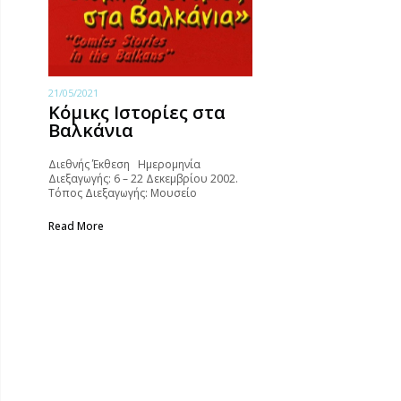
21/05/2021
Κόμικς Ιστορίες στα
Βαλκάνια
Διεθνής Έκθεση Ημερομηνία
Διεξαγωγής: 6 – 22 Δεκεμβρίου 2002.
Τόπος Διεξαγωγής: Μουσείο
Κινηματογράφου Θεσσαλονίκης.
Έκθεση (συμμετείχαν 41 καλλιτέχνες
Read More
από 10 Βαλκανικές χώρες): Shpend
Bengu (Αλβανία), Goran Dujakovic
Feniks, Dragan Rokvic (Βοσνία), Milen
Antiohov, Simeon Levi (Βουλγαρία),
Γιώργος Ακοκαλίδης, Σπύρος
Βερύκιος, Δημήτρης Βιτάλης, Κώστας
Βιτάλης,…