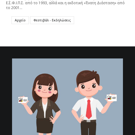
Ε.Σ.Φ.Ι.Π.Σ. από το 1993, αλλά και η εκδοτική «Ένατη Διάσταση» από
το 2001…
Αρχείο
Φεστιβάλ - Εκδηλώσεις