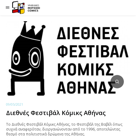
09/05/2021
Διεθνές Φεστιβάλ Κόμικς Αθήνας
Το Διεθνές Φεστιβάλ Κόμικς Αθήνας, το Φεστιβάλ της Βαβέλ όπως
συχνά αναφερόταν, διοργανώνονταν από το 1996, αποτελώντας
θεσμό στα πολιτιστικά δρώμενα της Αθήνας.