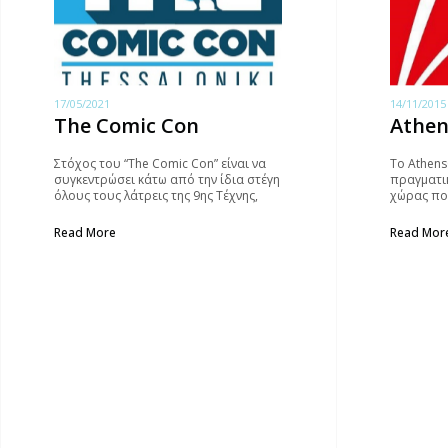
17/05/2021
14/11/2015
The Comic Con
Athe
Στόχος του “The Comic Con” είναι να
To Athens
συγκεντρώσει κάτω από την ίδια στέγη
πραγματι
όλους τους λάτρεις της 9ης Τέχνης,
χώρας πο
αλλά και ό,τι έχει να κάνει με τον κόσμο
τα Comic-
των comics – από περιοδικά, ταινίες
εξωτερικ
Read More
Read Mor
και τηλεοπτικές σειρές μέχρι video
μοντέρνα 
games, είδη ένδυσης και role playing…
ασχολίες 
που αγκαλ
κουλτούρ