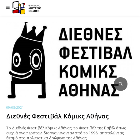
09/05/2021
Διεθνές Φεστιβάλ Κόμικς Αθήνας
Το Διεθνές Φεστιβάλ Κόμικς Αθήνας, το Φεστιβάλ της Βαβέλ όπως
συχνά αναφερόταν, διοργανώνονταν από το 1996, αποτελώντας
θεσμό στα πολιτιστικά δρώμενα της Αθήνας.