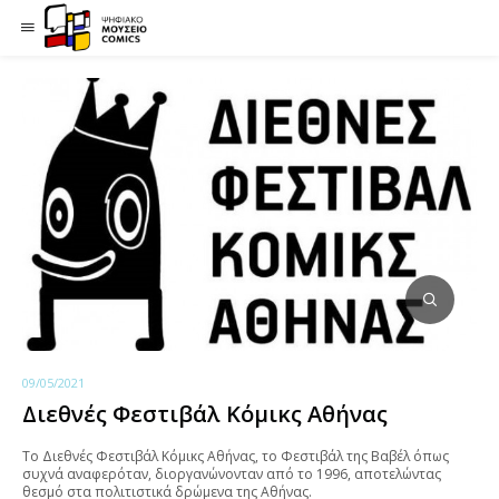
09/05/2021
Διεθνές Φεστιβάλ Κόμικς Αθήνας
Το Διεθνές Φεστιβάλ Κόμικς Αθήνας, το Φεστιβάλ της Βαβέλ όπως
συχνά αναφερόταν, διοργανώνονταν από το 1996, αποτελώντας
θεσμό στα πολιτιστικά δρώμενα της Αθήνας.