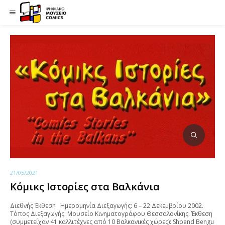
21/05/2021
Κόμικς Ιστορίες στα Βαλκάνια
Διεθνής Έκθεση Ημερομηνία Διεξαγωγής: 6 – 22 Δεκεμβρίου 2002.
Τόπος Διεξαγωγής: Μουσείο Κινηματογράφου Θεσσαλονίκης. Έκθεση
(συμμετείχαν 41 καλλιτέχνες από 10 Βαλκανικές χώρες): Shpend Bengu