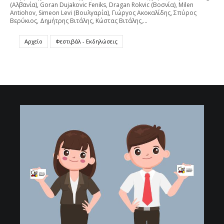
(Αλβανία), Goran Dujakovic Feniks, Dragan Rokvic (Βοσνία), Milen
Antiohov, Simeon Levi (Βουλγαρία), Γιώργος Ακοκαλίδης, Σπύρος
Βερύκιος, Δημήτρης Βιτάλης, Κώστας Βιτάλης,…
Αρχείο
Φεστιβάλ - Εκδηλώσεις