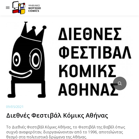
09/05/2021
Διεθνές Φεστιβάλ Κόμικς Αθήνας
Το Διεθνές Φεστιβάλ Κόμικς Αθήνας, το Φεστιβάλ της Βαβέλ όπως
συχνά αναφερόταν, διοργανώνονταν από το 1996, αποτελώντας
θεσμό στα πολιτιστικά δρώμενα της Αθήνας.