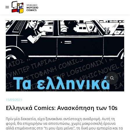
15/05/2021
Ελληνικά Comics: Ανασκόπηση των 10s
Πρίν μία δεκαετία, είχα ξανακάνει αντίστοιχη αναδρομή. Αυτή τη
φορά, θα επιχειρήσω να αποτυπώσω, χωρίς μακροσκελή έρευνα
αλλά επιμένοντας στο “τι μου έχει μείνει”, τη δική μου εμπειρία και τα