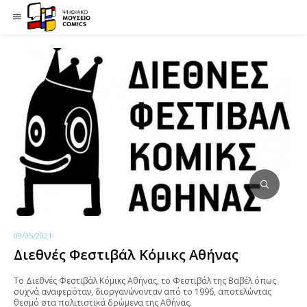
09/05/2021
Διεθνές Φεστιβάλ Κόμικς Αθήνας
Το Διεθνές Φεστιβάλ Κόμικς Αθήνας, το Φεστιβάλ της Βαβέλ όπως
συχνά αναφερόταν, διοργανώνονταν από το 1996, αποτελώντας
θεσμό στα πολιτιστικά δρώμενα της Αθήνας.