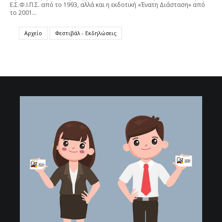
Ε.Σ.Φ.Ι.Π.Σ. από το 1993, αλλά και η εκδοτική «Ένατη Διάσταση» από
το 2001…
Αρχείο
Φεστιβάλ - Εκδηλώσεις