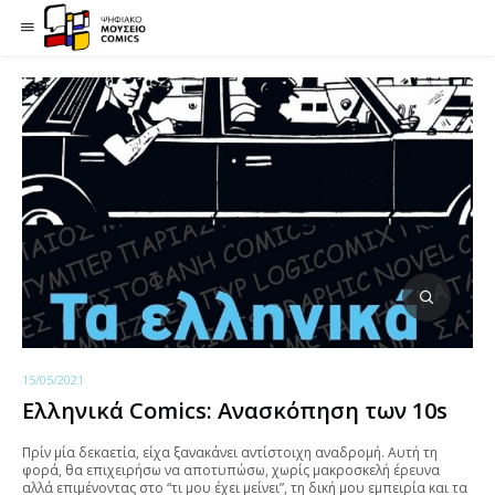
15/05/2021
Ελληνικά Comics: Ανασκόπηση των 10s
Πρίν μία δεκαετία, είχα ξανακάνει αντίστοιχη αναδρομή. Αυτή τη
φορά, θα επιχειρήσω να αποτυπώσω, χωρίς μακροσκελή έρευνα
αλλά επιμένοντας στο “τι μου έχει μείνει”, τη δική μου εμπειρία και τα