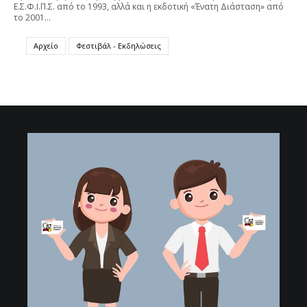
Ε.Σ.Φ.Ι.Π.Σ. από το 1993, αλλά και η εκδοτική «Ένατη Διάσταση» από
το 2001…
Αρχείο
Φεστιβάλ - Εκδηλώσεις