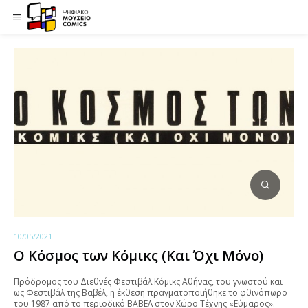
10/05/2021
Ο Κόσμος των Κόμικς (Και Όχι Μόνο)
Πρόδρομος του Διεθνές Φεστιβάλ Κόμικς Αθήνας, του γνωστού και
ως Φεστιβάλ της Βαβέλ, η έκθεση πραγματοποιήθηκε το φθινόπωρο
του 1987 από το περιοδικό ΒΑΒΕΛ στον Χώρο Τέχνης «Εύμαρος».