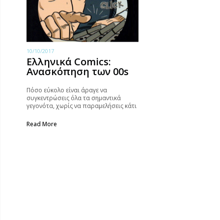
10/10/2017
Ελληνικά Comics:
Ανασκόπηση των 00s
Πόσο εύκολο είναι άραγε να
συγκεντρώσεις όλα τα σημαντικά
γεγονότα, χωρίς να παραμελήσεις κάτι
ουσιώδες; Αξίζει όμως σίγουρα να το
προσπαθήσει κανείς!
Read More