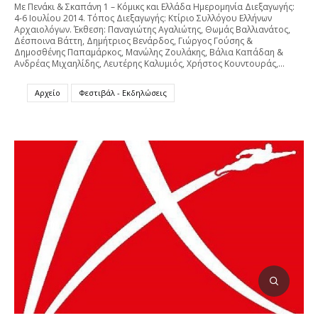
Με Πενάκι & Σκαπάνη 1 – Κόμικς και Ελλάδα Ημερομηνία Διεξαγωγής:
4-6 Ιουλίου 2014. Τόπος Διεξαγωγής: Κτίριο Συλλόγου Ελλήνων
Αρχαιολόγων. Έκθεση: Παναγιώτης Αγαλιώτης, Θωμάς Βαλλιανάτος,
Δέσποινα Βάττη, Δημήτριος Βενάρδος, Γιώργος Γούσης &
Δημοσθένης Παπαμάρκος, Μανώλης Ζουλάκης, Βάλια Καπάδαη &
Ανδρέας Μιχαηλίδης, Λευτέρης Καλυμιός, Χρήστος Κουντουράς,…
Αρχείο
Φεστιβάλ - Εκδηλώσεις