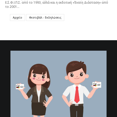
Ε.Σ.Φ.Ι.Π.Σ. από το 1993, αλλά και η εκδοτική «Ένατη Διάσταση» από
το 2001…
Αρχείο
Φεστιβάλ - Εκδηλώσεις