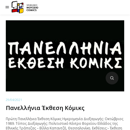
29/04/2021
Πανελλήνια Έκθεση Κόμικς
Πρώτη Πανελλήνια Έκθεση Κόμικς Ημερομηνία Διεξαγωγής: Οκτώβριος
1989. Τόπος Διεξαγωγής: Πολιτιστικό Κέντρο Βορείου Ελλάδος της
Εθνικής Τράπεζας – Βίλλα Καπαντζή, Θεσσαλονίκη. Εκθέσεις:– Έκθεση