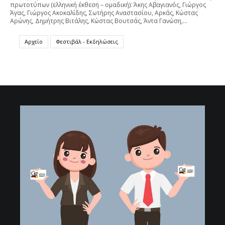
πρωτοτύπων (ελληνική έκθεση – ομαδική): Άκης Αβαγιανός, Γιώργος
Άγας, Γιώργος Ακοκαλίδης, Σωτήρης Αναστασίου, Αρκάς, Κώστας
Αρώνης, Δημήτρης Βιτάλης, Κώστας Βουτσάς, Άντα Γανώση,…
Αρχείο
Φεστιβάλ - Εκδηλώσεις