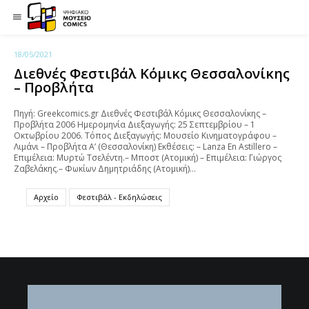
18/05/2021
Διεθνές Φεστιβάλ Κόμικς Θεσσαλονίκης
– Προβλήτα
Πηγή: Greekcomics.gr Διεθνές Φεστιβάλ Κόμικς Θεσσαλονίκης –
Προβλήτα 2006 Ημερομηνία Διεξαγωγής: 25 Σεπτεμβρίου – 1
Οκτωβρίου 2006. Τόπος Διεξαγωγής: Μουσείο Κινηματογράφου –
Λιμάνι – Προβλήτα Α’ (Θεσσαλονίκη) Εκθέσεις: – Lanza En Astillero –
Επιμέλεια: Μυρτώ Τσελέντη.– Μποστ (Ατομική) – Επιμέλεια: Γιώργος
Ζαβελάκης.– Φωκίων Δημητριάδης (Ατομική)…
Αρχείο
Φεστιβάλ - Εκδηλώσεις