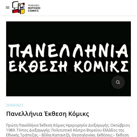
29/04/2021
Πανελλήνια Έκθεση Κόμικς
Πρώτη Πανελλήνια Έκθεση Κόμικς Ημερομηνία Διεξαγωγής: Οκτώβριος
1989. Τόπος Διεξαγωγής: Πολιτιστικό Κέντρο Βορείου Ελλάδος της
Εθνικής Τράπεζας – Βίλλα Καπαντζή, Θεσσαλονίκη. Εκθέσεις:– Έκθεση