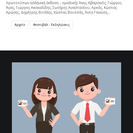
πρωτοτύπων (ελληνική έκθεση – ομαδική): Άκης Αβαγιανός, Γιώργος
Άγας, Γιώργος Ακοκαλίδης, Σωτήρης Αναστασίου, Αρκάς, Κώστας
Αρώνης, Δημήτρης Βιτάλης, Κώστας Βουτσάς, Άντα Γανώση,…
Αρχείο
Φεστιβάλ - Εκδηλώσεις