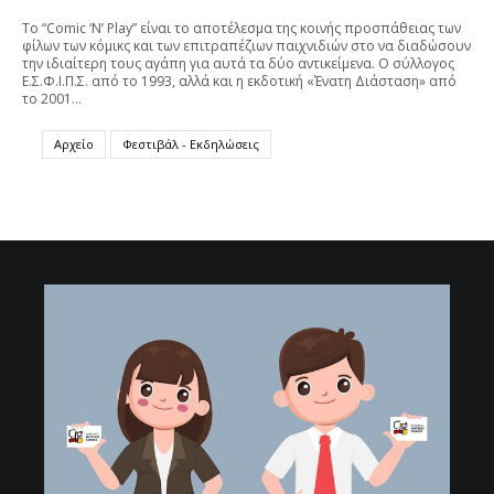
Το “Comic ‘N’ Play” είναι το αποτέλεσμα της κοινής προσπάθειας των
φίλων των κόμικς και των επιτραπέζιων παιχνιδιών στο να διαδώσουν
την ιδιαίτερη τους αγάπη για αυτά τα δύο αντικείμενα. Ο σύλλογος
Ε.Σ.Φ.Ι.Π.Σ. από το 1993, αλλά και η εκδοτική «Ένατη Διάσταση» από
το 2001…
Αρχείο
Φεστιβάλ - Εκδηλώσεις