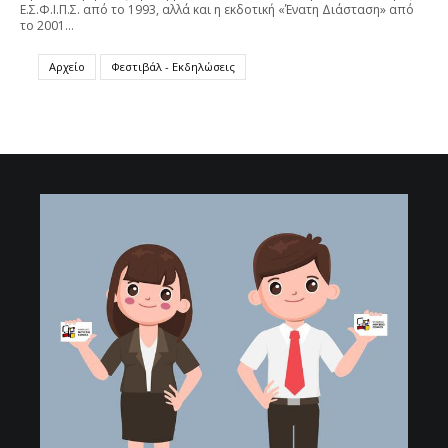
Ε.Σ.Φ.Ι.Π.Σ. από το 1993, αλλά και η εκδοτική «Ένατη Διάσταση» από
το 2001…
Αρχείο
Φεστιβάλ - Εκδηλώσεις