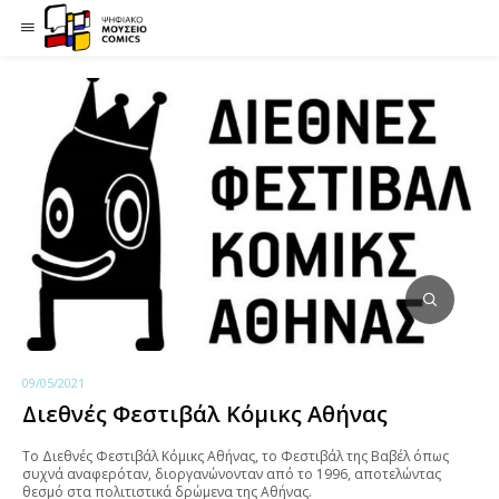
09/05/2021
Διεθνές Φεστιβάλ Κόμικς Αθήνας
Το Διεθνές Φεστιβάλ Κόμικς Αθήνας, το Φεστιβάλ της Βαβέλ όπως
συχνά αναφερόταν, διοργανώνονταν από το 1996, αποτελώντας
θεσμό στα πολιτιστικά δρώμενα της Αθήνας.