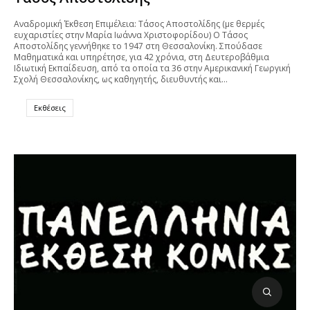
Αναδρομική Έκθεση Επιμέλεια: Τάσος Αποστολίδης (με θερμές
ευχαριστίες στην Μαρία Ιωάννα Χριστοφορίδου) Ο Τάσος
Αποστολίδης γεννήθηκε το 1947 στη Θεσσαλονίκη. Σπούδασε
Μαθηματικά και υπηρέτησε, για 42 χρόνια, στη Δευτεροβάθμια
Ιδιωτική Εκπαίδευση, από τα οποία τα 36 στην Αμερικανική Γεωργική
Σχολή Θεσσαλονίκης, ως καθηγητής, διευθυντής και…
Εκθέσεις