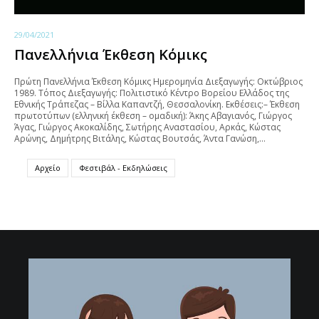
29/04/2021
Πανελλήνια Έκθεση Κόμικς
Πρώτη Πανελλήνια Έκθεση Κόμικς Ημερομηνία Διεξαγωγής: Οκτώβριος
1989. Τόπος Διεξαγωγής: Πολιτιστικό Κέντρο Βορείου Ελλάδος της
Εθνικής Τράπεζας – Βίλλα Καπαντζή, Θεσσαλονίκη. Εκθέσεις:– Έκθεση
πρωτοτύπων (ελληνική έκθεση – ομαδική): Άκης Αβαγιανός, Γιώργος
Άγας, Γιώργος Ακοκαλίδης, Σωτήρης Αναστασίου, Αρκάς, Κώστας
Αρώνης, Δημήτρης Βιτάλης, Κώστας Βουτσάς, Άντα Γανώση,…
Αρχείο
Φεστιβάλ - Εκδηλώσεις