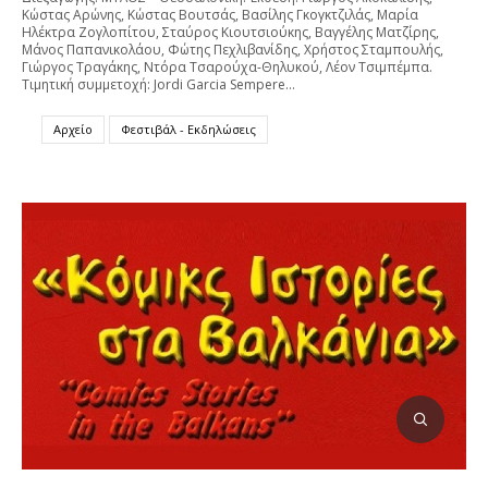
Κώστας Αρώνης, Κώστας Βουτσάς, Βασίλης Γκογκτζιλάς, Μαρία
Ηλέκτρα Ζογλοπίτου, Σταύρος Κιουτσιούκης, Βαγγέλης Ματζίρης,
Μάνος Παπανικολάου, Φώτης Πεχλιβανίδης, Χρήστος Σταμπουλής,
Γιώργος Τραγάκης, Ντόρα Τσαρούχα-Θηλυκού, Λέον Τσιμπέμπα.
Τιμητική συμμετοχή: Jordi Garcia Sempere…
Αρχείο
Φεστιβάλ - Εκδηλώσεις