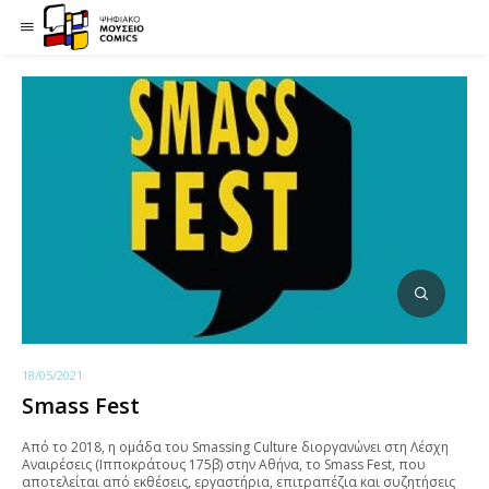
18/05/2021
Smass Fest
Aπό το 2018, η ομάδα του Smassing Culture διοργανώνει στη Λέσχη
Αναιρέσεις (Ιπποκράτους 175β) στην Αθήνα, το Smass Fest, που
αποτελείται από εκθέσεις, εργαστήρια, επιτραπέζια και συζητήσεις