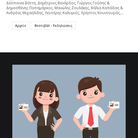
Δέσποινα Βάττη, Δημήτριος Βενάρδος, Γιώργος Γούσης &
Δημοσθένης Παπαμάρκος, Μανώλης Ζουλάκης, Βάλια Καπάδαη &
Ανδρέας Μιχαηλίδης, Λευτέρης Καλυμιός, Χρήστος Κουντουράς,…
Αρχείο
Φεστιβάλ - Εκδηλώσεις