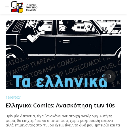
15/05/2021
Ελληνικά Comics: Ανασκόπηση των 10s
Πρίν μία δεκαετία, είχα ξανακάνει αντίστοιχη αναδρομή. Αυτή τη
φορά, θα επιχειρήσω να αποτυπώσω, χωρίς μακροσκελή έρευνα
αλλά επιμένοντας στο “τι μου έχει μείνει”, τη δική μου εμπειρία και τα