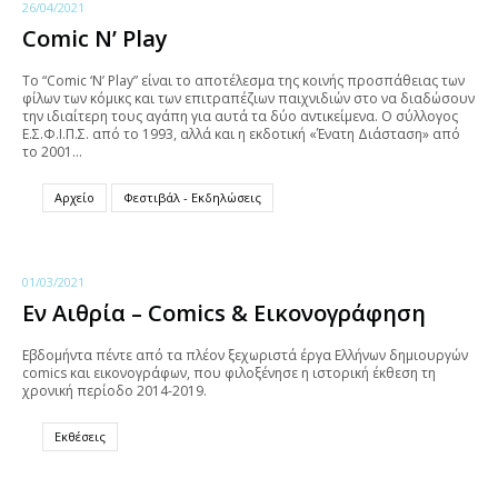
26/04/2021
Comic N’ Play
Το “Comic ‘N’ Play” είναι το αποτέλεσμα της κοινής προσπάθειας των
φίλων των κόμικς και των επιτραπέζιων παιχνιδιών στο να διαδώσουν
την ιδιαίτερη τους αγάπη για αυτά τα δύο αντικείμενα. Ο σύλλογος
Ε.Σ.Φ.Ι.Π.Σ. από το 1993, αλλά και η εκδοτική «Ένατη Διάσταση» από
το 2001…
Αρχείο
Φεστιβάλ - Εκδηλώσεις
01/03/2021
Εν Αιθρία – Comics & Εικονογράφηση
Εβδομήντα πέντε από τα πλέον ξεχωριστά έργα Ελλήνων δημιουργών
comics και εικονογράφων, που φιλοξένησε η ιστορική έκθεση τη
χρονική περίοδο 2014-2019.
Εκθέσεις