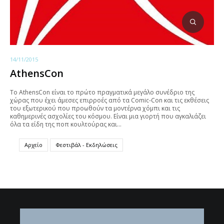
14/11/2015
AthensCon
To AthensCon είναι το πρώτο πραγματικά μεγάλο συνέδριο της
χώρας που έχει άμεσες επιρροές από τα Comic-Con και τις εκθέσεις
του εξωτερικού που προωθούν τα μοντέρνα χόμπι και τις
καθημερινές ασχολίες του κόσμου. Είναι μια γιορτή που αγκαλιάζει
όλα τα είδη της ποπ κουλτούρας και…
Αρχείο
Φεστιβάλ - Εκδηλώσεις