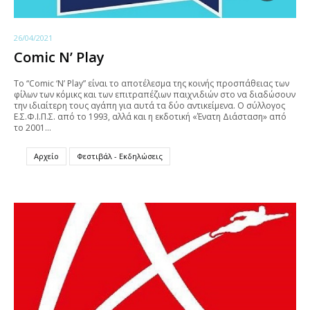
26/04/2021
Comic N’ Play
Το “Comic ‘N’ Play” είναι το αποτέλεσμα της κοινής προσπάθειας των
φίλων των κόμικς και των επιτραπέζιων παιχνιδιών στο να διαδώσουν
την ιδιαίτερη τους αγάπη για αυτά τα δύο αντικείμενα. Ο σύλλογος
Ε.Σ.Φ.Ι.Π.Σ. από το 1993, αλλά και η εκδοτική «Ένατη Διάσταση» από
το 2001…
Αρχείο
Φεστιβάλ - Εκδηλώσεις