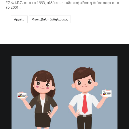
Ε.Σ.Φ.Ι.Π.Σ. από το 1993, αλλά και η εκδοτική «Ένατη Διάσταση» από
το 2001…
Αρχείο
Φεστιβάλ - Εκδηλώσεις