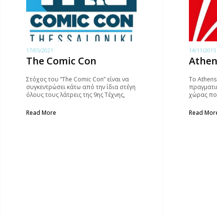
17/05/2021
14/11/2015
The Comic Con
Athe
Στόχος του “The Comic Con” είναι να
To Athens
συγκεντρώσει κάτω από την ίδια στέγη
πραγματι
όλους τους λάτρεις της 9ης Τέχνης,
χώρας πο
αλλά και ό,τι έχει να κάνει με τον κόσμο
τα Comic-
των comics – από περιοδικά, ταινίες
εξωτερικ
Read More
Read Mor
και τηλεοπτικές σειρές μέχρι video
μοντέρνα 
games, είδη ένδυσης και role playing…
ασχολίες 
που αγκαλ
κουλτούρ