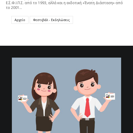
Ε.Σ.Φ.Ι.Π.Σ. από το 1993, αλλά και η εκδοτική «Ένατη Διάσταση» από
το 2001…
Αρχείο
Φεστιβάλ - Εκδηλώσεις