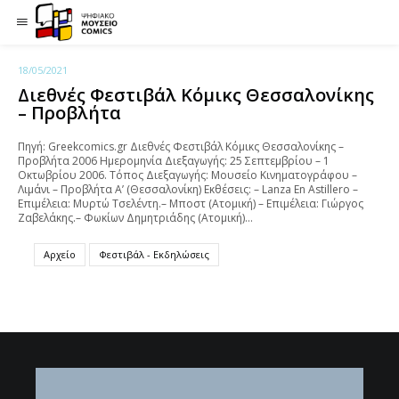
18/05/2021
Διεθνές Φεστιβάλ Κόμικς Θεσσαλονίκης
– Προβλήτα
Πηγή: Greekcomics.gr Διεθνές Φεστιβάλ Κόμικς Θεσσαλονίκης –
Προβλήτα 2006 Ημερομηνία Διεξαγωγής: 25 Σεπτεμβρίου – 1
Οκτωβρίου 2006. Τόπος Διεξαγωγής: Μουσείο Κινηματογράφου –
Λιμάνι – Προβλήτα Α’ (Θεσσαλονίκη) Εκθέσεις: – Lanza En Astillero –
Επιμέλεια: Μυρτώ Τσελέντη.– Μποστ (Ατομική) – Επιμέλεια: Γιώργος
Ζαβελάκης.– Φωκίων Δημητριάδης (Ατομική)…
Αρχείο
Φεστιβάλ - Εκδηλώσεις