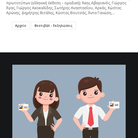
πρωτοτύπων (ελληνική έκθεση – ομαδική): Άκης Αβαγιανός, Γιώργος
Άγας, Γιώργος Ακοκαλίδης, Σωτήρης Αναστασίου, Αρκάς, Κώστας
Αρώνης, Δημήτρης Βιτάλης, Κώστας Βουτσάς, Άντα Γανώση,…
Αρχείο
Φεστιβάλ - Εκδηλώσεις