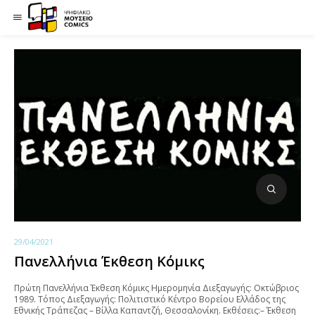
29/04/2021
Πανελλήνια Έκθεση Κόμικς
Πρώτη Πανελλήνια Έκθεση Κόμικς Ημερομηνία Διεξαγωγής: Οκτώβριος
1989. Τόπος Διεξαγωγής: Πολιτιστικό Κέντρο Βορείου Ελλάδος της
Εθνικής Τράπεζας – Βίλλα Καπαντζή, Θεσσαλονίκη. Εκθέσεις:– Έκθεση