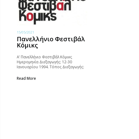
15/05/2021
Πανελλήνιο Φεστιβάλ
Κόμικς
Α’ Πανελλήνιο Φεστιβάλ Κόμικς
Ημερομηνία Διεξαγωγής: 12-30
Ιανουαρίου 1994. Τόπος Διεξαγωγής:
Πάρκο Ελευθερίας, Αθήνα. Εκθέσεις:–
Ομαδική έκθεση 72+ δημιουργών
Read More
ελληνικού κόμικς. Συμμετείχαν οι
Αρκάς, Αρχέλαος, Γιάννης Καλαϊτζής,
Κώστας Μητρόπουλος, Ζαφείρης
Ιωσηφίδης, Λουκάς Αθανασιάδης,
Ακοκαλίδης Γιώργος, Κώστας Αρώνης,
Δημήτρης Βανέλλης & Σπύρος
Δερβενιώτης, Σπύρος Δερβενιώτης,
Μαργαρίτα…