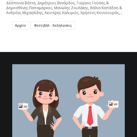
Δέσποινα Βάττη, Δημήτριος Βενάρδος, Γιώργος Γούσης &
Δημοσθένης Παπαμάρκος, Μανώλης Ζουλάκης, Βάλια Καπάδαη &
Ανδρέας Μιχαηλίδης, Λευτέρης Καλυμιός, Χρήστος Κουντουράς,…
Αρχείο
Φεστιβάλ - Εκδηλώσεις