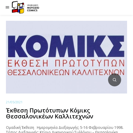
21/05/2021
Έκθεση Πρωτότυπων Κόμικς
Θεσσαλονικέων Καλλιτεχνών
Ομαδική Έκθεση Ημερομηνία Διεξαγωγής: 5-16 Φεβρουαρίου 1998.
Τόπος Διεξαγωγής: Κτίριο Δικηγορικού Συλλόγου – Θεσσαλονίκη.