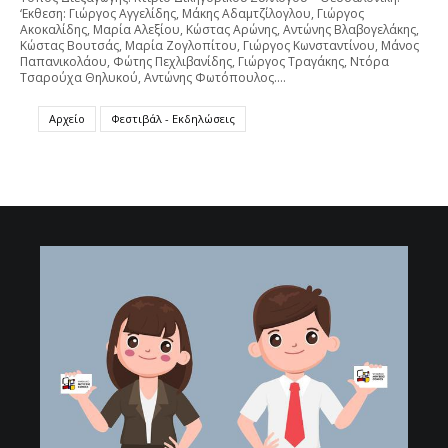
‘Εκθεση: Γιώργος Αγγελίδης, Μάκης Αδαμτζίλογλου, Γιώργος
Ακοκαλίδης, Μαρία Αλεξίου, Κώστας Αρώνης, Αντώνης Βλαβογελάκης,
Κώστας Βουτσάς, Μαρία Ζογλοπίτου, Γιώργος Κωνσταντίνου, Μάνος
Παπανικολάου, Φώτης Πεχλιβανίδης, Γιώργος Τραγάκης, Ντόρα
Τσαρούχα Θηλυκού, Αντώνης Φωτόπουλος.…
Αρχείο
Φεστιβάλ - Εκδηλώσεις