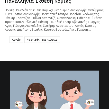
Πανελλήνια Έκθεση Κόμικς
Πρώτη Πανελλήνια Έκθεση Κόμικς Ημερομηνία Διεξαγωγής: Οκτώβριος
1989. Τόπος Διεξαγωγής: Πολιτιστικό Κέντρο Βορείου Ελλάδος της
Εθνικής Τράπεζας – Βίλλα Καπαντζή, Θεσσαλονίκη. Εκθέσεις:– Έκθεση
πρωτοτύπων (ελληνική έκθεση – ομαδική): Άκης Αβαγιανός, Γιώργος
Άγας, Γιώργος Ακοκαλίδης, Σωτήρης Αναστασίου, Αρκάς, Κώστας
Αρώνης, Δημήτρης Βιτάλης, Κώστας Βουτσάς, Άντα Γανώση,…
Αρχείο
Φεστιβάλ - Εκδηλώσεις