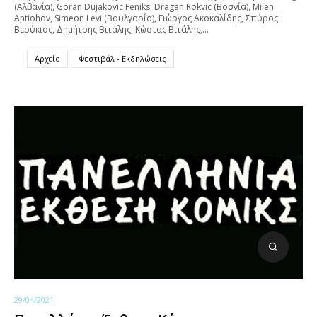
(Αλβανία), Goran Dujakovic Feniks, Dragan Rokvic (Βοσνία), Milen
Antiohov, Simeon Levi (Βουλγαρία), Γιώργος Ακοκαλίδης, Σπύρος
Βερύκιος, Δημήτρης Βιτάλης, Κώστας Βιτάλης,…
Αρχείο
Φεστιβάλ - Εκδηλώσεις
29/04/2021