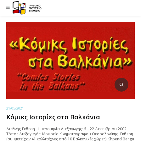
21/05/2021
Κόμικς Ιστορίες στα Βαλκάνια
Διεθνής Έκθεση Ημερομηνία Διεξαγωγής: 6 – 22 Δεκεμβρίου 2002.
Τόπος Διεξαγωγής: Μουσείο Κινηματογράφου Θεσσαλονίκης. Έκθεση
(συμμετείχαν 41 καλλιτέχνες από 10 Βαλκανικές χώρες): Shpend Bengu