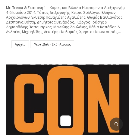
Με Πενάκι & Σκαπάνη 1 – Κόμικς και Ελλάδα Ημερομηνία Διεξαγωγής:
4-6 Ιουλίου 2014. Τόπος Διεξαγωγής: Κτίριο Συλλόγου Ελλήνων
Αρχαιολόγων. Έκθεση: Παναγιώτης Αγαλιώτης, Θωμάς Βαλλιανάτος,
Δέσποινα Βάττη, Δημήτριος Βενάρδος, Γιώργος Γούσης &
Δημοσθένης Παπαμάρκος, Μανώλης Ζουλάκης, Βάλια Καπάδαη &
Ανδρέας Μιχαηλίδης, Λευτέρης Καλυμιός, Χρήστος Κουντουράς,…
Αρχείο
Φεστιβάλ - Εκδηλώσεις