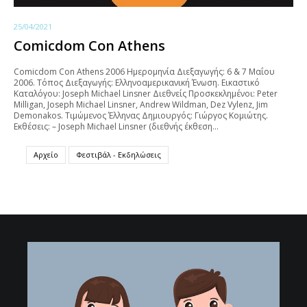
25/04/2021
Comicdom Con Athens
Comicdom Con Athens 2006 Ημερομηνία Διεξαγωγής: 6 & 7 Mαΐου
2006. Τόπος Διεξαγωγής: Ελληνοαμερικανική Ένωση. Εικαστικό
Καταλόγου: Joseph Michael Linsner Διεθνείς Προσκεκλημένοι: Peter
Milligan, Joseph Michael Linsner, Andrew Wildman, Dez Vylenz, Jim
Demonakos. Τιμώμενος Έλληνας Δημιουργός: Γιώργος Κομιώτης.
Εκθέσεις: – Joseph Michael Linsner (διεθνής έκθεση…
Αρχείο
Φεστιβάλ - Εκδηλώσεις