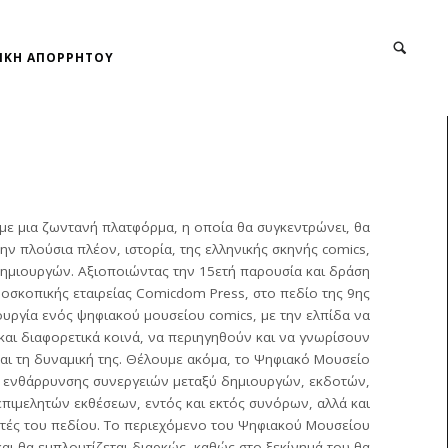
ΙΚΗ ΑΠΟΡΡΗΤΟΥ
με μια ζωντανή πλατφόρμα, η οποία θα συγκεντρώνει, θα
την πλούσια πλέον, ιστορία, της ελληνικής σκηνής comics,
δημιουργών. Αξιοποιώντας την 15ετή παρουσία και δράση
δοσκοπικής εταιρείας Comicdom Press, στο πεδίο της 9ης
υργία ενός ψηφιακού μουσείου comics, με την ελπίδα να
και διαφορετικά κοινά, να περιηγηθούν και να γνωρίσουν
και τη δυναμική της. Θέλουμε ακόμα, το Ψηφιακό Μουσείο
ο ενθάρρυνσης συνεργειών μεταξύ δημιουργών, εκδοτών,
επιμελητών εκθέσεων, εντός και εκτός συνόρων, αλλά και
ητές του πεδίου. Το περιεχόμενο του Ψηφιακού Μουσείου
αι θα εμπλουτίζεται διαρκώς, καθώς στο ξεκίνημά του θα