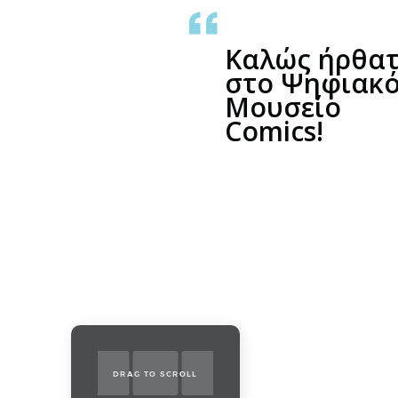
Καλώς ήρθατ
στο Ψηφιακ
Μουσείο
Comics!
DRAG TO SCROLL