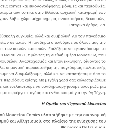
σεις comics και εικονογράφησης, μόνιμες και περιοδικές,
στορία των comics στην Ελλάδα, αρχειακή καταγραφή των
χουν λάβει χώρα μέχρι σήμερα, ανασκοπήσεις δεκαετιών,
ιστορικά άρθρα, κ.α.
 δύσκολη συγκυρία, αλλά και συμβολική για τον παγκόσμιο
είων σε αυτόν. Η πανδημία υπενθύμισε σε όλους μας την
αι των κοινών εμπειριών. Επιλέξαμε να εγκαινιάσουμε το
18 Μαΐου 2021, τιμώντας τη Διεθνή Ημέρα Μουσείων, που
Μουσείων: Αναστοχασμός και Επανεκκίνηση”, δίνοντας το
ελεί σημαντική παρακαταθήκη της παγκόσμιας πολιτιστικής
ουμε να διαφυλάξουμε, αλλά και να καταστήσουμε όσο το
σε περιόδους κρίσης. Με μεγάλη χαρά σας καλωσορίζουμε
 και ευελπιστούμε να συνδημιουργήσουμε όλοι μαζί, μια
 με περιέργεια, αγάπη και ενθουσιασμό για την 9η Τέχνη.
Η Ομάδα του Ψηφιακού Μουσείου
ού Μουσείου Comics υλοποιήθηκε με την οικονομική
μού και Αθλητισμού, στο πλαίσιο της ενίσχυσης του
Ψηφιακού Πολιτισμού.