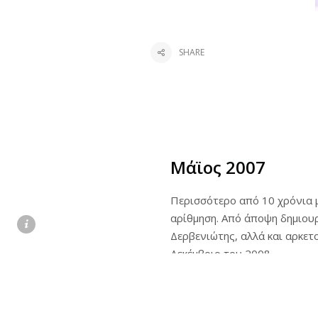
SHARE
Μάϊος 2007
Περισσότερο από 10 χρόνια μ
αρίθμηση. Από άποψη δημιουργ
Δερβενιώτης, αλλά και αρκετ
Δεκέμβριο του 2008.
Πηγές:
Comicstreet.gr –
Παρά